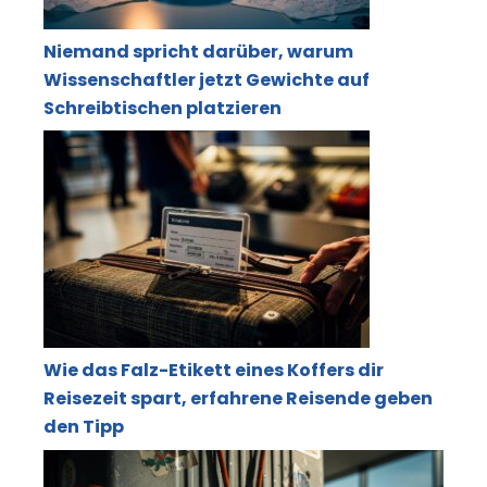
Niemand spricht darüber, warum
Wissenschaftler jetzt Gewichte auf
Schreibtischen platzieren
Wie das Falz-Etikett eines Koffers dir
Reisezeit spart, erfahrene Reisende geben
den Tipp