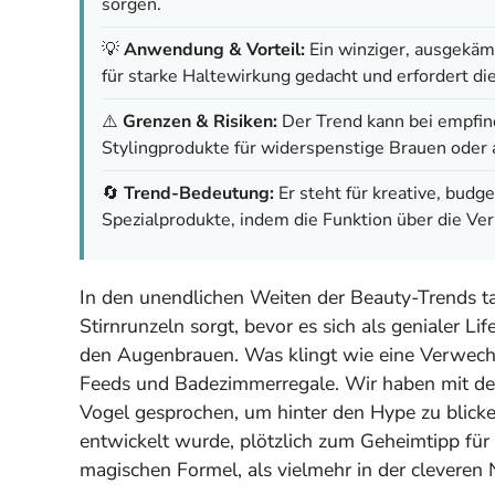
sorgen.
💡
Anwendung & Vorteil:
Ein winziger, ausgekämm
für starke Haltewirkung gedacht und erfordert d
⚠️
Grenzen & Risiken:
Der Trend kann bei empfin
Stylingprodukte für widerspenstige Brauen oder 
🔄
Trend-Bedeutung:
Er steht für kreative, bud
Spezialprodukte, indem die Funktion über die Ver
In den unendlichen Weiten der Beauty-Trends t
Stirnrunzeln sorgt, bevor es sich als genialer 
den Augenbrauen. Was klingt wie eine Verwechsl
Feeds und Badezimmerregale. Wir haben mit der
Vogel gesprochen, um hinter den Hype zu blicken
entwickelt wurde, plötzlich zum Geheimtipp für 
magischen Formel, als vielmehr in der cleveren 