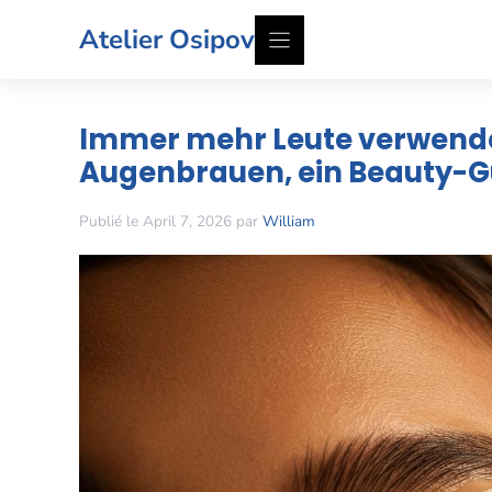
Zum
Atelier Osipov
Inhalt
springen
Immer mehr Leute verwend
Augenbrauen, ein Beauty-G
Publié le April 7, 2026 par
William