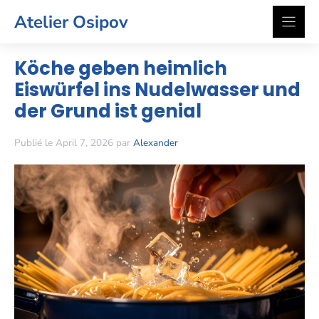
Zum
Atelier Osipov
Inhalt
springen
Köche geben heimlich
Eiswürfel ins Nudelwasser und
der Grund ist genial
Publié le April 7, 2026 par
Alexander