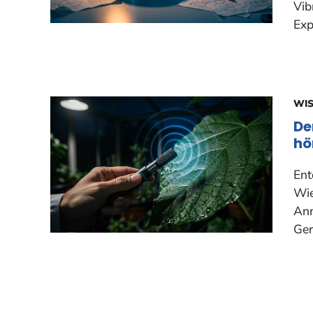
Vib
Exp
WI
De
hö
Ent
Wie
Ann
Ger