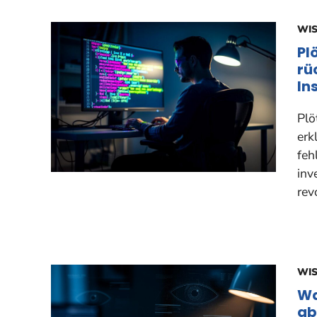
WI
Pl
rü
In
Plö
erk
feh
inv
rev
WI
Wa
ab