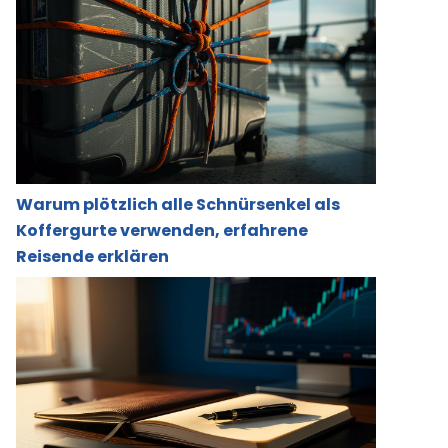
Warum plötzlich alle Schnürsenkel als
Koffergurte verwenden, erfahrene
Reisende erklären