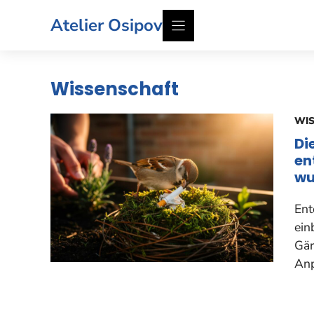
Zum
Atelier Osipov
Inhalt
springen
Wissenschaft
WI
Di
en
wu
Ent
ein
Gär
Anp