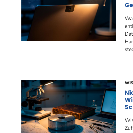
Ge
War
ent
Dat
Har
ste
WI
Ni
Wi
Sc
Wis
Zuf